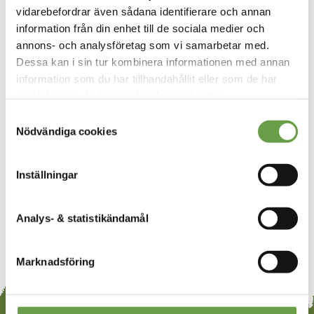
lösenord?
vidarebefordrar även sådana identifierare och annan
information från din enhet till de sociala medier och
Här kan du hämta nytt lösenord till
annons- och analysföretag som vi samarbetar med.
medlemsappen/medlemswebben
Dessa kan i sin tur kombinera informationen med annan
information som du har tillhandahållit eller som de har
Du kan alltid gå tillbaka till vår
Startsida och
samlat in när du har använt deras tjänster.
börja om.
Samtyckesval
Nödvändiga cookies
Eller helt enkelt:
Inställningar
RING MELLANSKOG
Analys- & statistikändamål
Marknadsföring