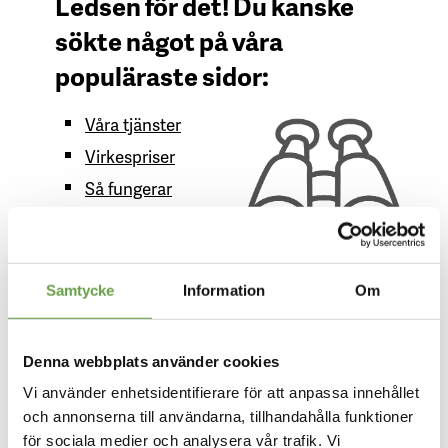
Ledsen för det! Du kanske
sökte något på våra
populäraste sidor:
Våra tjänster
Virkespriser
Så fungerar
föreningen
Mer om vår
Medlemsapp
Samtycke
Information
Om
Mer om vår Medlemswebb
Gå till inloggningssida Medlemswebb
Denna webbplats använder cookies
Hjälp med inloggning
Vi använder enhetsidentifierare för att anpassa innehållet
och annonserna till användarna, tillhandahålla funktioner
Behöver du hämta nytt
för sociala medier och analysera vår trafik. Vi