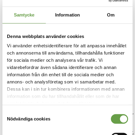
Inspirationsbanken – idéer för nya
Samtycke
Information
Om
inkomstkällor
Här hittar du exempel på affärsmöjligheter som kan
Denna webbplats använder cookies
bredda och stärka din verksamhet:
Vi använder enhetsidentifierare för att anpassa innehållet
och annonserna till användarna, tillhandahålla funktioner
Småskalig träförädling –
Skapa och sälja lokalt
för sociala medier och analysera vår trafik. Vi
producerade träprodukter, exempelvis snickerier,
vidarebefordrar även sådana identifierare och annan
möbler eller vedförsäljning.
information från din enhet till de sociala medier och
Naturturism och rekreation –
Erbjud unika
annons- och analysföretag som vi samarbetar med.
boendemöjligheter, guidade skogsvandringar eller
Dessa kan i sin tur kombinera informationen med annan
skogsbad för besökare som söker avkoppling i
information som du har tillhandahållit eller som de har
samlat in när du har använt deras tjänster.
naturen.
Samtyckesval
Jakt- och fiskerättigheter –
Arrendera ut jaktmarker
Nödvändiga cookies
eller fiskemöjligheter som en extra inkomstkälla.
Skogens delikatesser –
Skörda och sälja svamp, bär,