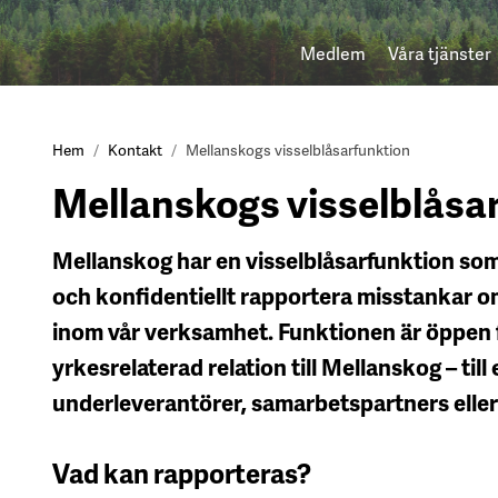
Medlem
Våra tjänster
Hem
Kontakt
Mellanskogs visselblåsarfunktion
Mellanskogs visselblåsa
Mellanskog har en visselblåsarfunktion som g
och konfidentiellt rapportera misstankar om
inom vår verksamhet. Funktionen är öppen f
yrkesrelaterad relation till Mellanskog – til
underleverantörer, samarbetspartners eller
Vad kan rapporteras?