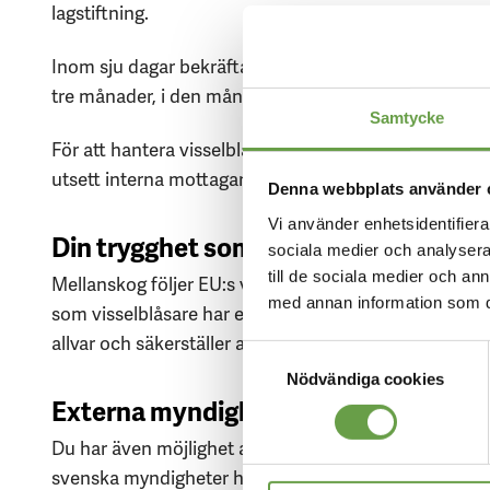
lagstiftning.
Inom sju dagar bekräftar vi att rapporten har tagits 
tre månader, i den mån det är möjligt med hänsyn till 
Samtycke
För att hantera visselblåsarrapporter på ett ansvarsfu
utsett interna mottagare med behörighet att ta emot 
Denna webbplats använder 
Vi använder enhetsidentifierar
Din trygghet som visselblåsare
sociala medier och analysera 
till de sociala medier och a
Mellanskog följer EU:s visselblåsardirektiv och svensk
med annan information som du 
som visselblåsare har ett lagstadgat skydd mot repres
allvar och säkerställer att ärendet hanteras objektivt 
Samtyckesval
Nödvändiga cookies
Externa myndigheter
Du har även möjlighet att vända dig direkt till en be
svenska myndigheter har egna visselblåsarkanaler, ti