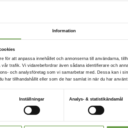
emot. Därefter får du återkoppling inom
sekretess och integritet.
Information
llt och säkert sätt har Mellanskog
och följa upp dessa.
cookies
e för att anpassa innehållet och annonserna till användarna, tillh
vår trafik. Vi vidarebefordrar även sådana identifierare och anna
nnons- och analysföretag som vi samarbetar med. Dessa kan i sin
 visselblåsarlag. Det innebär att du
har tillhandahållit eller som de har samlat in när du har använt 
salier. Vi tar varje anmälan på största
och rättssäkert.
Inställningar
Analys- & statistikändamål
hörig myndighet med din rapport. Flera
ll exempel Arbetsmiljöverket,