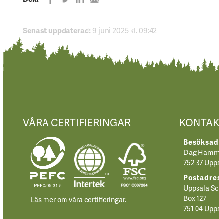
på
på
på
with
LinkedIn
Twitter
Facebook
e-
Senast uppdaterad:
9 juni 2025 kl. 09:42
mail
VÅRA CERTIFIERINGAR
KONTAK
Besöksad
Dag Hamma
752 37 Upp
Postadre
Uppsala Sc
Box 127
Läs mer om våra certifieringar.
751 04 Upp