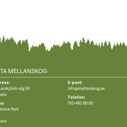
TA MELLANSKOG
ress:
E-post:
rskjölds väg 60
info@mellanskog.se
sala
Telefon:
ss:
010-482 80 00
ience Park
sala