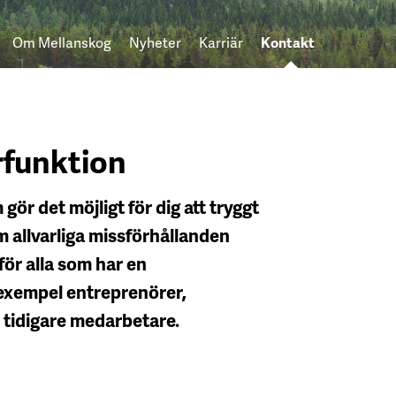
Om Mellanskog
Nyheter
Karriär
Kontakt
rfunktion
ör det möjligt för dig att tryggt
 allvarliga missförhållanden
ör alla som har en
l exempel entreprenörer,
 tidigare medarbetare.