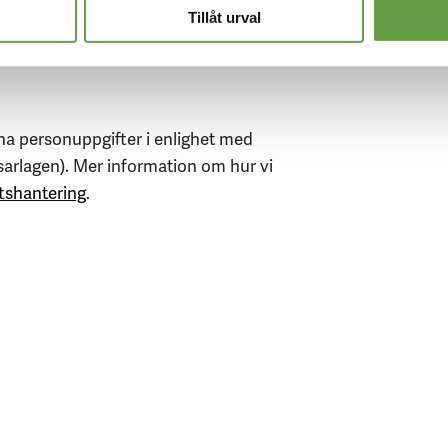
 om dessa kanaler finns på respektive
Tillåt urval
na personuppgifter i enlighet med
sarlagen). Mer information om hur vi
tshantering
.