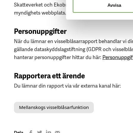
Skatteverket och Ekobrottsmyndigheten. Information
Avvisa
myndighets webbplats.
Personuppgifter
När du lämnar en visselblåsarrapport behandlar vi di
gällande dataskyddslagstiftning (GDPR och visselblå
hanterar personuppgifter hittar du här:
Personuppgif
Rapportera ett ärende
Du lämnar din rapport via vår externa kanal här:
Mellanskogs visselblåsarfunktion
Dela
Dela
Dela
Share
Dela