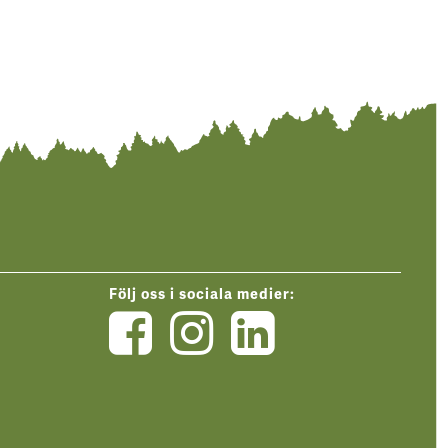
Följ oss i sociala medier:
Mellanskog
Mellansk
Mellan
på
på
på
Facebook
Instagra
Linked