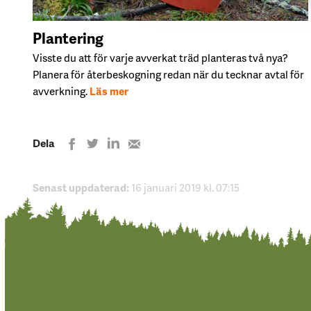
Plantering
Visste du att för varje avverkat träd planteras två nya?
Planera för återbeskogning redan när du tecknar avtal för
avverkning.
Läs mer
Dela
Dela
Dela
Share
Dela
på
på
på
with
LinkedIn
Twitter
Facebook
e-
Senast uppdaterad:
16 januari 2019 kl. 07:15
mail