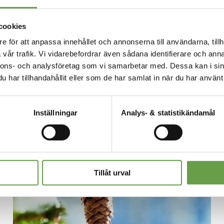
llanskog att tillhandahålla rätt
kberedningen.
cookies
över en vinter, innan plantering. Vid
e för att anpassa innehållet och annonserna till användarna, tillh
edning samma vår som själva sådden.
vår trafik. Vi vidarebefordrar även sådana identifierare och anna
å lite konkurrens som möjligt från
nnons- och analysföretag som vi samarbetar med. Dessa kan i sin
har tillhandahållit eller som de har samlat in när du har använt 
 föryngring även om någon annan har gjort
Inställningar
Analys- & statistikändamål
Tillåt urval