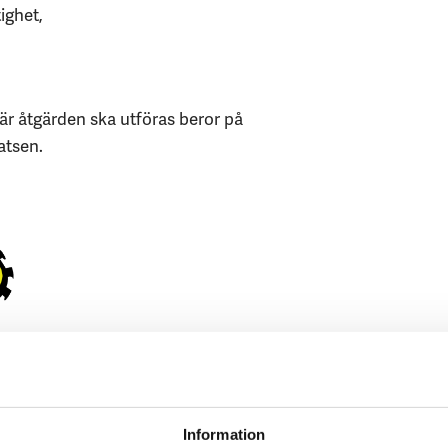
ighet,
r åtgärden ska utföras beror på
atsen.
ring redan när avverkningen planeras. Det
Information