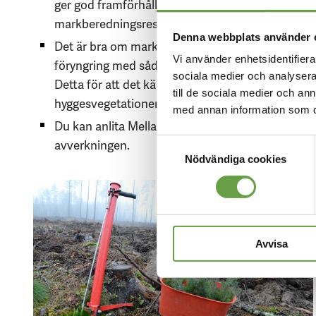
ger god framförhållning och gör det lättare för Me
markberedningsresurser när det är dags för mar
Denna webbplats använder 
Det är bra om markberedningen får ”ligga till sig” 
Vi använder enhetsidentifierar
föryngring med sådd rekommenderar vi markber
sociala medier och analysera 
Detta för att det känsliga fröet ska utsättas för s
till de sociala medier och a
hyggesvegetationen.
med annan information som du 
Du kan anlita Mellanskog för markberedning och
avverkningen.
Samtyckesval
Nödvändiga cookies
Avvisa