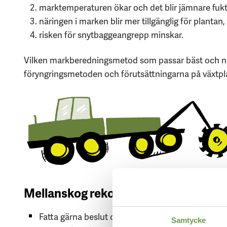
marktemperaturen ökar och det blir jämnare fukt
näringen i marken blir mer tillgänglig för plantan,
risken för snytbaggeangrepp minskar.
Vilken markberedningsmetod som passar bäst och nä
föryngringsmetoden och förutsättningarna på växtpl
Mellanskog rekommenderar
Fatta gärna beslut om markberedning och föryng
Samtycke