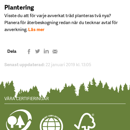
Plantering
Visste du att för varje avverkat träd planteras två nya?
Planera för återbeskogning redan när du tecknar avtal för
avverkning.
Läs mer
Dela
Dela
Dela
Share
Dela
på
på
på
with
LinkedIn
Senast uppdaterad:
Twitter
22 januari 2019 kl. 13:05
Facebook
e-
mail
VÅRA CERTIFIERINGAR