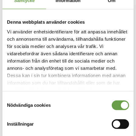
Samtycke
Information
Om
Denna webbplats använder cookies
Vi använder enhetsidentifierare för att anpassa innehållet
och annonserna till användarna, tillhandahålla funktioner
för sociala medier och analysera vår trafik. Vi
Sådd
vidarebefordrar även sådana identifierare och annan
På rätt marker kan sådd vara en intressant metod för att
information från din enhet till de sociala medier och
skapa täta, fina tallföryngringar.
Läs mer
annons- och analysföretag som vi samarbetar med.
Dessa kan i sin tur kombinera informationen med annan
information som du har tillhandahållit eller som de har
samlat in när du har använt deras tjänster.
Samtyckesval
Nödvändiga cookies
Inställningar