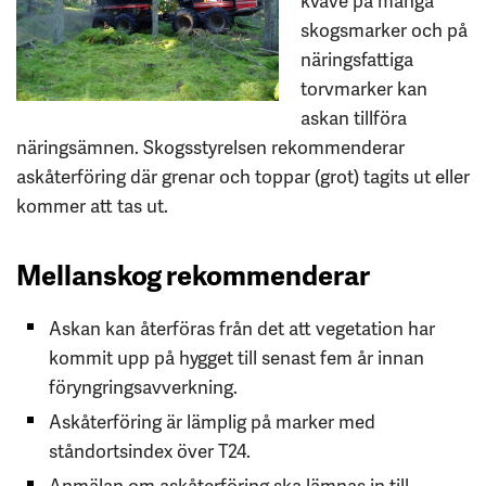
kväve på många
skogsmarker och på
näringsfattiga
torvmarker kan
askan tillföra
näringsämnen. Skogsstyrelsen rekommenderar
askåterföring där grenar och toppar (grot) tagits ut eller
kommer att tas ut.
Mellanskog rekommenderar
Askan kan återföras från det att vegetation har
kommit upp på hygget till senast fem år innan
föryngringsavverkning.
Askåterföring är lämplig på marker med
ståndortsindex över T24.
Anmälan om askåterföring ska lämnas in till