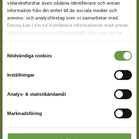
VÅRA CERTIFIERINGAR
vidarebefordrar även sådana identifierare och annan
information från din enhet till de sociala medier och
annons- och analysföretag som vi samarbetar med.
Dessa kan i sin tur kombinera informationen med annan
information som du har tillhandahållit eller som de har
samlat in när du har använt deras tjänster.
Samtyckesval
Nödvändiga cookies
Läs mer om våra certifieringar.
KONTAKTA MELLANSKOG
Inställningar
Besöksadress:
Dag Hammarskjölds väg 60
Analys- & statistikändamål
752 37 Uppsala
Postadress:
Marknadsföring
Uppsala Science Park
Box 127
751 04 Uppsala
E-post: