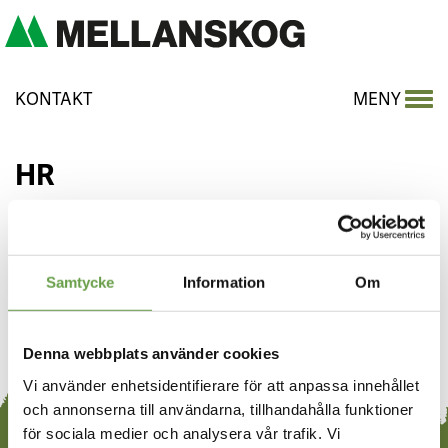
KONTAKT
MENY
HR
Samtycke
Information
Om
Dela
Dela
Dela
Share
Dela
på
på
på
with
LinkedIn
Senast uppdaterad:
Twitter
27 november 2018 kl. 08:12
Facebook
e-
Denna webbplats använder cookies
mail
Vi använder enhetsidentifierare för att anpassa innehållet
och annonserna till användarna, tillhandahålla funktioner
för sociala medier och analysera vår trafik. Vi