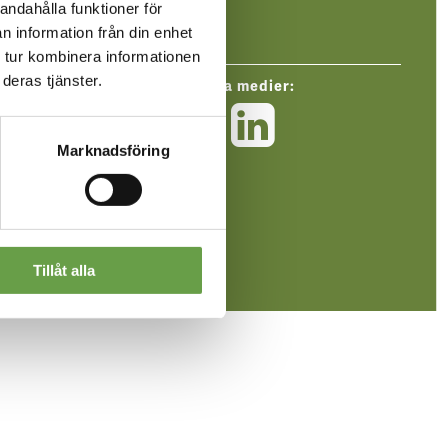
andahålla funktioner för
n information från din enhet
 tur kombinera informationen
deras tjänster.
Följ oss i sociala medier:
Mellanskog
Mellansk
Mellan
på
på
på
Marknadsföring
Facebook
Instagra
Linked
Tillåt alla