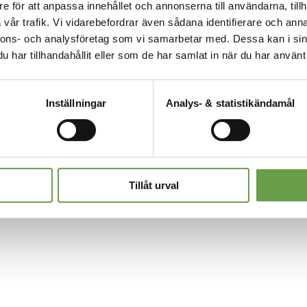
e för att anpassa innehållet och annonserna till användarna, tillh
vår trafik. Vi vidarebefordrar även sådana identifierare och anna
TA MELLANSKOG
nnons- och analysföretag som vi samarbetar med. Dessa kan i sin
ress:
E-post:
har tillhandahållit eller som de har samlat in när du har använt 
rskjölds väg 60
info@mellanskog.se
sala
Telefon:
Inställningar
Analys- & statistikändamål
ss:
010-482 80 00
ience Park
sala
Tillåt urval
lanskog 2023