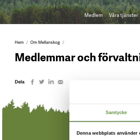
Medlem
Våra tjänster
Hem
Om Mellanskog
Medlemmar och förvaltn
Dela
Dela
Dela
Share
Dela
på
på
på
with
LinkedIn
Twitter
Facebook
e-
mail
Samtycke
Denna webbplats använder 