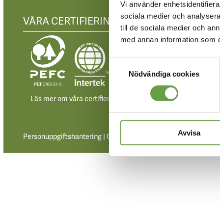
Vi använder enhetsidentifierar
sociala medier och analysera 
VÅRA CERTIFIERINGAR
KONTAK
till de sociala medier och a
Besöksad
med annan information som du 
Dag Hamma
752 37 Upp
Samtyckesval
Nödvändiga cookies
Postadre
Uppsala Sc
Box 127
Läs mer om våra certifieringar.
751 04 Upp
Avvisa
Personuppgiftshantering
|
Om webbplatsen och kakor
|
© Mel