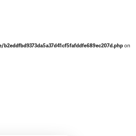
e/b2eddfbd9373da5a37d41cf5fafddfe689ec207d.php
on