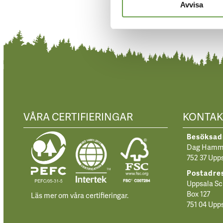
Avvisa
VÅRA CERTIFIERINGAR
KONTAK
Besöksad
Dag Hamma
752 37 Upp
Postadre
Uppsala Sc
Box 127
Läs mer om våra certifieringar.
751 04 Upp