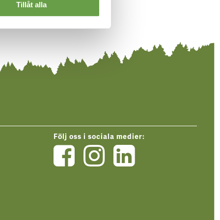
Tillåt alla
Följ oss i sociala medier:
Mellanskog
Mellansk
Mellan
på
på
på
Facebook
Instagra
Linked