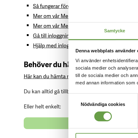
Så fungerar föreningen
Mer om vår Medlemsapp
Mer om vår Medlemswebb
Samtycke
Gå till inloggningssida Medlemswebb
Hjälp med inloggning
Denna webbplats använder 
Vi använder enhetsidentifierar
Behöver du hämta nytt lösenord?
sociala medier och analysera 
Här kan du hämta nytt lösenord till medlemsa
till de sociala medier och a
med annan information som du 
Du kan alltid gå tillbaka till vår
Startsida och börj
Samtyckesval
Nödvändiga cookies
Eller helt enkelt:
RING MELL