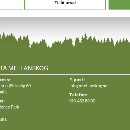
Tillåt urval
TA MELLANSKOG
ress:
E-post:
rskjölds väg 60
info@mellanskog.se
sala
Telefon:
ss:
010-482 80 00
ience Park
sala